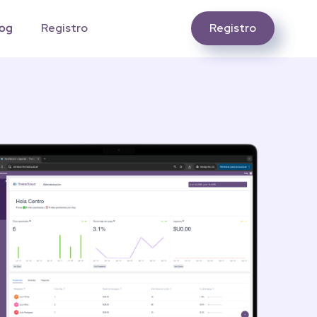
Registro
og
Registro