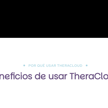
POR QUÉ USAR THERACLOUD
neficios de usar TheraCl