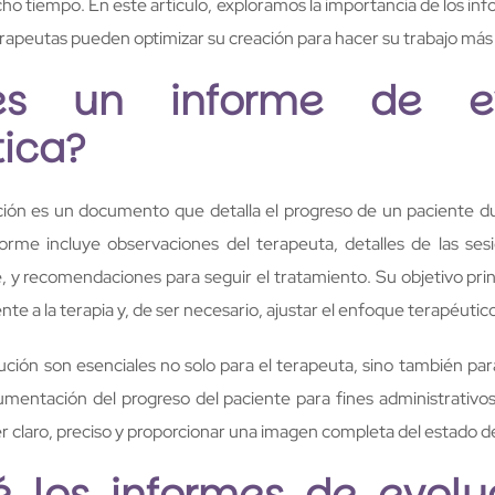
o tiempo. En este artículo, exploramos la importancia de los in
erapeutas pueden optimizar su creación para hacer su trabajo más 
s un informe de ev
tica?
ión es un documento que detalla el progreso de un paciente d
forme incluye observaciones del terapeuta, detalles de las ses
, y recomendaciones para seguir el tratamiento. Su objetivo pri
nte a la terapia y, de ser necesario, ajustar el enfoque terapéutic
ción son esenciales no solo para el terapeuta, sino también para 
umentación del progreso del paciente para fines administrativos
 claro, preciso y proporcionar una imagen completa del estado de
é los informes de evolu