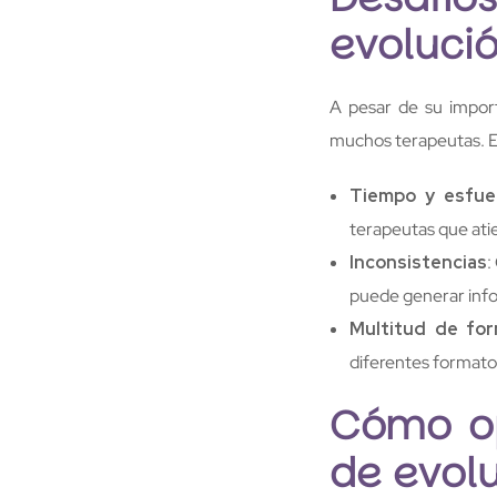
evoluci
A pesar de su import
muchos terapeutas. Es
Tiempo y esfue
terapeutas que ati
Inconsistencias
:
puede generar infor
Multitud de fo
diferentes formato
Cómo op
de evol