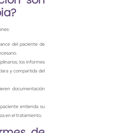
pia?
ones:
vance del paciente de
ecesario.
plinarios, los informes
clara y compartida del
quieren documentación
 paciente entienda su
za en el tratamiento.
ormes de