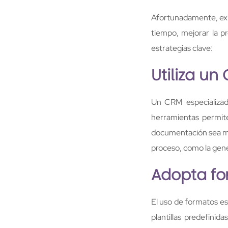
Afortunadamente, exis
tiempo, mejorar la p
estrategias clave:
Utiliza un
Un CRM especializ
herramientas permite
documentación sea mu
proceso, como la gene
Adopta fo
El uso de formatos es
plantillas predefini